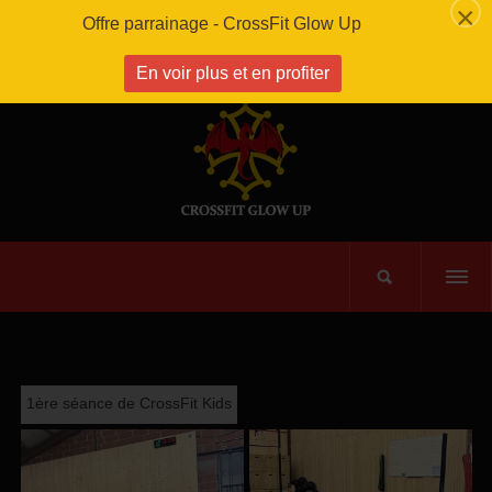
×
Offre parrainage - CrossFit Glow Up
En voir plus et en profiter
1ère séance de CrossFit Kids