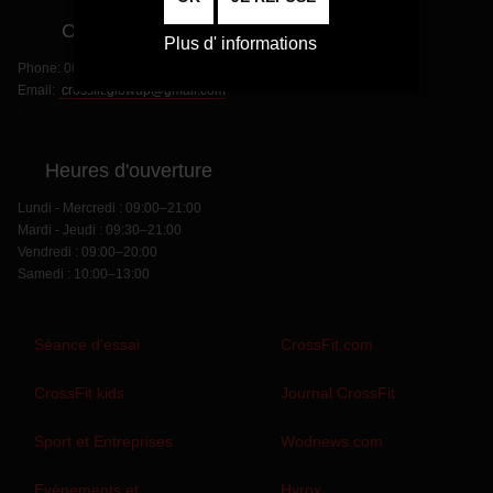
Contact
Plus d' informations
Phone:
06 70 26 85 21
Email:
crossfit.glowup@gmail.com
f
Heures d'ouverture
Lundi - Mercredi : 09:00–21:00
Mardi - Jeudi : 09:30–21:00
Vendredi : 09:00–20:00
Samedi : 10:00–13:00
Séance d'essai
CrossFit.com
CrossFit kids
Journal CrossFit
Sport et Entreprises
Wodnews.com
Evènements et
Hyrox