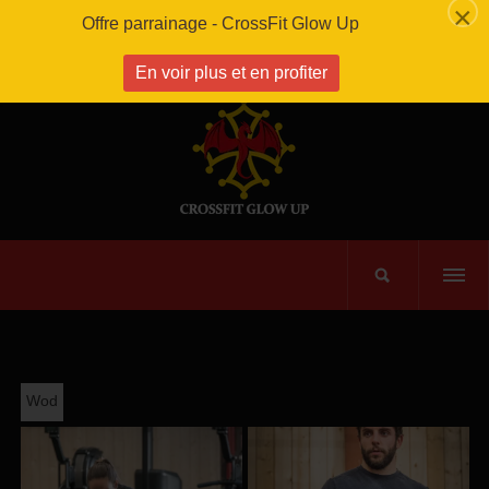
×
Offre parrainage - CrossFit Glow Up
En voir plus et en profiter
Wod