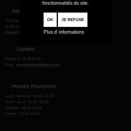
fonctionnalités du site.
Adresse
OK
JE REFUSE
84 route de Paris
31790 Saint Jory
Plus d' informations
View on Google Map
Contact
Phone:
06 70 26 85 21
Email:
crossfit.glowup@gmail.com
f
Heures d'ouverture
Lundi - Mercredi : 09:00–21:00
Mardi - Jeudi : 09:30–21:00
Vendredi : 09:00–20:00
Samedi : 10:00–13:00