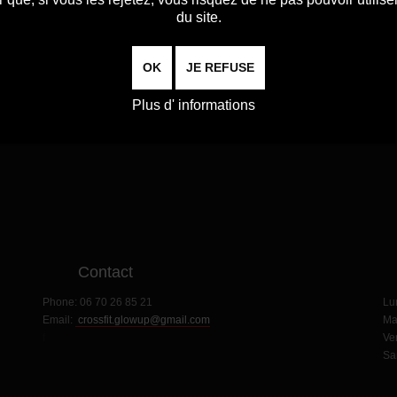
du site.
près chaque séance de CrossFit ?
pour le CrossFit ?
OK
JE REFUSE
Plus d' informations
Contact
H
Phone:
06 70 26 85 21
Lu
Email:
crossfit.glowup@gmail.com
Ma
f
Ve
Sa