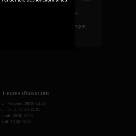
CROSSFIT ET SANTÉ
EQUIPEMENT
ET EN PRATIQUE
HYROX
eures d'ouverture
ndi - Mercredi : 09:00–21:00
rdi - Jeudi : 09:30–21:00
ndredi : 09:00–20:00
medi : 10:00–13:00