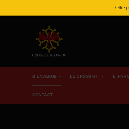
Bienvenue à CrossFit Glow Up !
Offre 
BIENVENUE
LE CROSSFIT
L' HYR
CONTACT