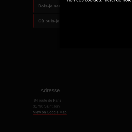
Dois-je nettoyer mon équipement personnel a
Où puis-je acheter de l'équipement personnel 
Adresse
84 route de Paris
31790 Saint Jory
View on Google Map