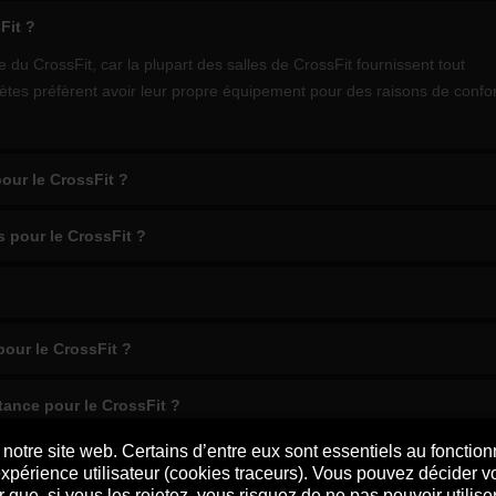
Fit ?
du CrossFit, car la plupart des salles de CrossFit fournissent tout
ètes préfèrent avoir leur propre équipement pour des raisons de confor
ur le CrossFit ?
s pour le CrossFit ?
our le CrossFit ?
tance pour le CrossFit ?
notre site web. Certains d’entre eux sont essentiels au fonctio
CrossFit
l’expérience utilisateur (cookies traceurs). Vous pouvez décider
 que, si vous les rejetez, vous risquez de ne pas pouvoir utilise