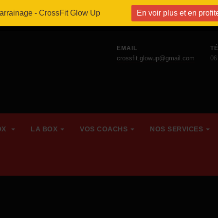
parrainage - CrossFit Glow Up
En voir plus et en profit
EMAIL
T
crossfit.glowup@gmail.com
06
OX
LA BOX
VOS COACHS
NOS SERVICES