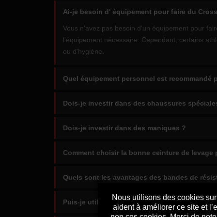
Ai-je besoin d' équipement pour faire du Cross
Vous n'avez pas besoin d'un équipement pour faire 
l'équipement nécessaire. Cependant, certains athl
ou d'hygiène.
Quel équipement personnel est recommandé po
Dois-je investir dans des chaussures spéciale
Dois-je investir dans des maniques ?
Comment choisir la bonne ceinture de levage p
Quels sont les avantages des bandes de résis
Nous utilisons des cookies sur 
Puis-je utiliser des baskets de course pour le 
aident à améliorer ce site et 
non ces cookies. Merci de noter