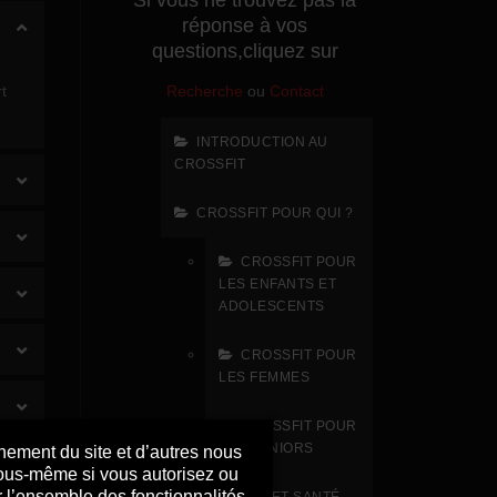
Si vous ne trouvez pas la
réponse à vos
questions,cliquez sur
t
Recherche
ou
Contact
INTRODUCTION AU
CROSSFIT
CROSSFIT POUR QUI ?
CROSSFIT POUR
LES ENFANTS ET
ADOLESCENTS
CROSSFIT POUR
LES FEMMES
CROSSFIT POUR
LES SÉNIORS
nnement du site et d’autres nous
 vous-même si vous autorisez ou
r l’ensemble des fonctionnalités