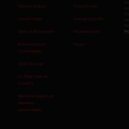
No
Séance d'essai
CrossFit.com
sus
Pa
CrossFit kids
Journal CrossFit
veu
Go
Sport et Entreprises
Wodnews.com
Fi
s
Evènements et
Hyrox
Compétitions
Quiz Glow up
Le Petit Littré du
CrossFit
Mentions légales et
données
personnelles